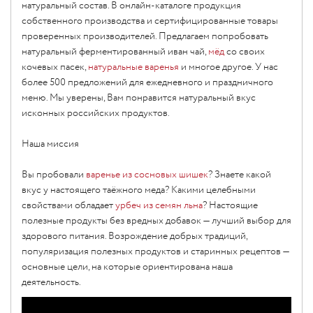
натуральный состав. В онлайн-каталоге продукция
собственного производства и сертифицированные товары
проверенных производителей. Предлагаем попробовать
натуральный ферментированный иван чай,
мёд
со своих
кочевых пасек,
натуральные варенья
и многое другое. У нас
более 500 предложений для ежедневного и праздничного
меню. Мы уверены, Вам понравится натуральный вкус
исконных российских продуктов.
Наша миссия
Вы пробовали
варенье из сосновых шишек
? Знаете какой
вкус у настоящего таёжного меда? Какими целебными
свойствами обладает
урбеч из семян льна
? Настоящие
полезные продукты без вредных добавок — лучший выбор для
здорового питания. Возрождение добрых традиций,
популяризация полезных продуктов и старинных рецептов —
основные цели, на которые ориентирована наша
деятельность.