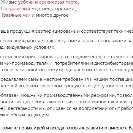
16
Живые
урбечи
и
арахисовая паста
;
Натуральный мёд
, мёд с орехами;
Е
ИАЛЬНОГО
Травяные чаи
и многое другое.
ЯТИЯ ИСЛАМА
 городе Болгар Спасского
СКОЙ
арстана 21 мая состоялось
наша продукция сертифицирована и соответствует техниче
РИЕЙ.
 компания работает как с крупными, так и с небольшими з
ЧИТАТЬ
ндивидуальных условиях.
 компания ориентирована на сотрудничество не только с 
ами-производителями, потребителями и дистрибьюторами
т наши заказчики, поэтому предлагаем им только самое луч
редъявляем самые жесткие требования к нашим поставщика
пателей высоким качеством продуктов и доступностью цен
бладаем мощными производственными ресурсами, позвол
ности как для небольших розничных магазинов так и для к
оей деятельности мы опираемся на долголетний опыт работ
ужелюбным подходом.
 поиске новых идей и всегда готовы к развитию вместе с В