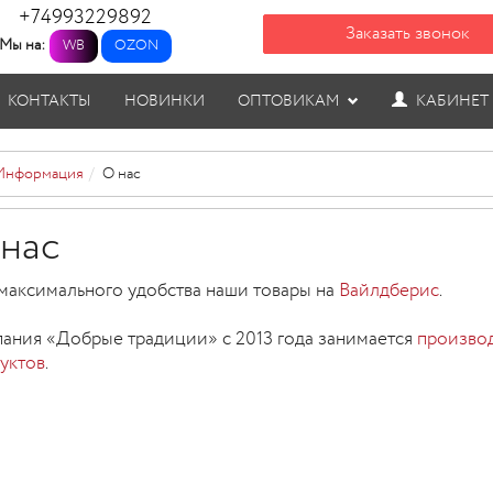
+74993229892
Заказать звонок
Мы на:
WB
OZON
КОНТАКТЫ
НОВИНКИ
ОПТОВИКАМ
КАБИНЕТ
Информация
О нас
нас
максимального удобства наши товары на
Вайлдберис
.
ания «Добрые традиции» с 2013 года занимается
производ
уктов
.