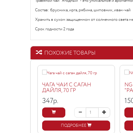
Травяной чай "Ягодный" - это уникальное и ароматно
Состав: брусника, ирга, рябина, шиповник, иван-чай
Хранить в сухом защищенном от солнечного света м
Срок годности 2 года
ПОХОЖИЕ ТОВАРЫ
ЧАГА ЧАЙ С САГАН
NG
ДАЙЛЯ, 70 ГР
"Р
347
р.
15
ПОДРОБНЕЕ