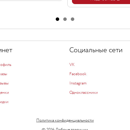
инет
Социальные сети
рофиль
VK
казы
Facebook
зывы
Instagram
ценки
Одноклассники
идки
Политика конфиденциальности
© 2016 Добрые традиции.