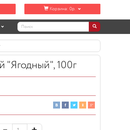
Корзина:
0р.
г
й "Ягодный", 100г