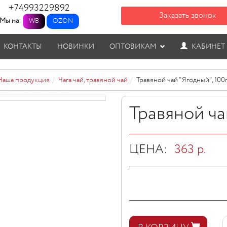
+74993229892
Заказать звонок
Мы на:
WB
OZON
КОНТАКТЫ
НОВИНКИ
ОПТОВИКАМ
КАБИНЕТ
Наша продукция
Чага чай, травяной чай
Травяной чай "Ягодный", 100
Травяной ча
ЦЕНА:
363
р.