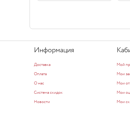
Информация
Каб
Доставка
Мой п
Оплата
Мои за
О нас
Мои от
Система скидок
Мои о
Новости
Мои ск