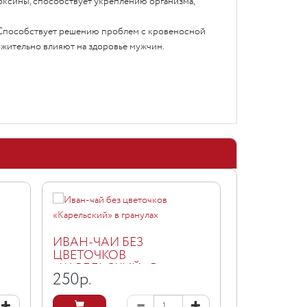
оксины, способствует укреплению организма,
 Способствует решению проблем с кровеносной
ожительно влияют на здоровье мужчин.
ИВАН-ЧАЙ
ГРАНУЛА
ИВАН-ЧАЙ БЕЗ
ЦВЕТОЧКОВ
260
р.
«КАРЕЛЬСКИЙ» В
250
р.
ГРАНУЛАХ