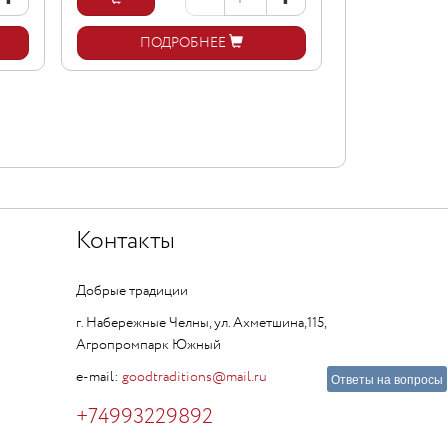
ПОД
ПОДРОБНЕЕ
Контакты
Добрые традиции
г. Набережные Челны, ул. Ахметшина,115,
Агропромпарк Южный
e-mail:
goodtraditions@mail.ru
Ответы на вопросы
+74993229892