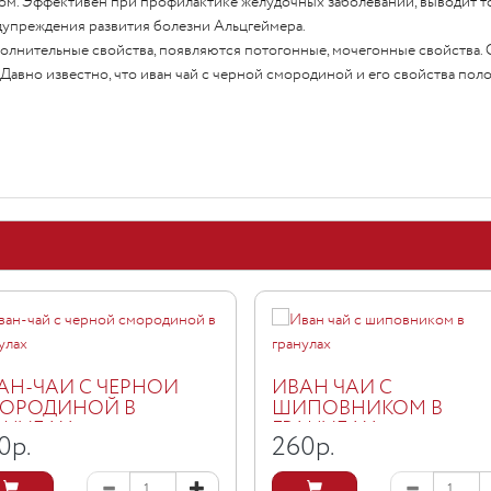
ом. Эффективен при профилактике желудочных заболеваний, выводит т
дупреждения развития болезни Альцгеймера.
лнительные свойства, появляются потогонные, мочегонные свойства.
Давно известно, что иван чай с черной смородиной и его свойства пол
АН-ЧАЙ С ЧЕРНОЙ
ИВАН ЧАЙ С
ОРОДИНОЙ В
ШИПОВНИКОМ В
АНУЛАХ
ГРАНУЛАХ
0
р.
260
р.