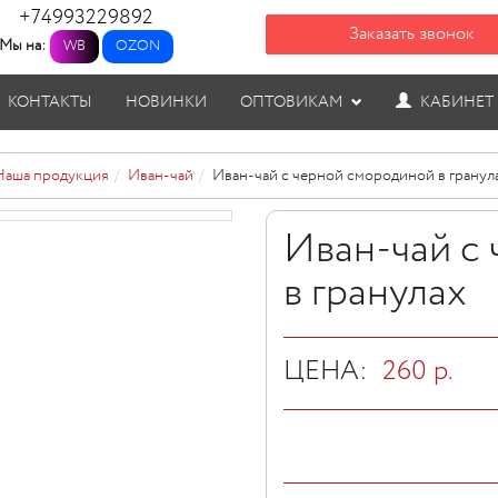
+74993229892
Заказать звонок
Мы на:
WB
OZON
КОНТАКТЫ
НОВИНКИ
ОПТОВИКАМ
КАБИНЕТ
Наша продукция
Иван-чай
Иван-чай с черной смородиной в гранул
Иван-чай с
в гранулах
ЦЕНА:
260
р.