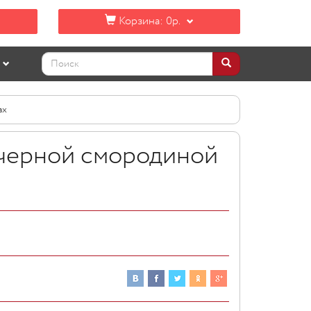
Корзина:
0р.
ах
 черной смородиной