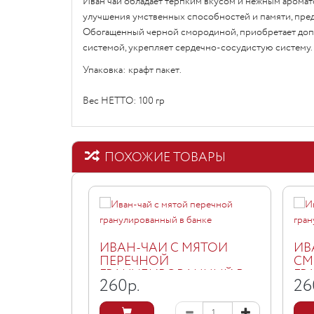
Иван чай обладает терпким вкусом и нежным аромат
улучшения умственных способностей и памяти, пре
Обогащенный черной смородиной, приобретает допо
системой, укрепляет сердечно-сосудистую систему. 
Упаковка: крафт пакет.
Вес НЕТТО: 100 гр
ПОХОЖИЕ ТОВАРЫ
ИВАН-ЧАЙ С МЯТОЙ
ИВ
ПЕРЕЧНОЙ
СМ
ГРАНУЛИРОВАННЫЙ В
ГР
260
р.
26
БАНКЕ