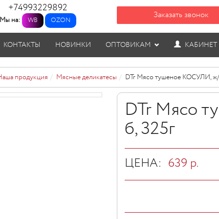
+74993229892
Заказать звонок
Мы на:
WB
OZON
КОНТАКТЫ
НОВИНКИ
ОПТОВИКАМ
КАБИНЕТ
Наша продукция
Мясные деликатесы
DTr Мясо тушеное КОСУЛИ, ж/б
DTr Мясо т
б, 325г
ЦЕНА:
639
р.