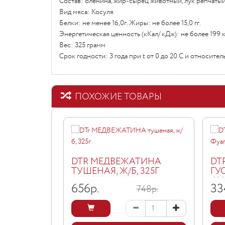
Состав: оленина, жир-сырец животный, лук репчатый
Вид мяса: Косуля
Белки: не менее 16,0г. Жиры: не более 15,0 гг.
Энергетическая ценность (кКал/ кДж): не более 199 
Вес: 325 грамм
Срок годности: 3 года при t от 0 до 20 С и относит
ПОХОЖИЕ ТОВАРЫ
DTR МЕДВЕЖАТИНА
DT
ТУШЕНАЯ, Ж/Б, 325Г
ГУ
ФУ
656
р.
33
748р.
КЛА