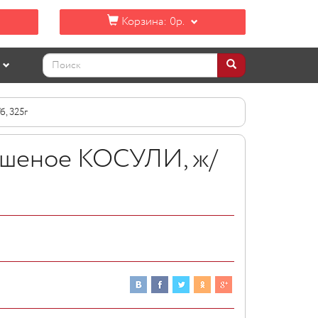
Корзина:
0р.
, 325г
ушеное КОСУЛИ, ж/