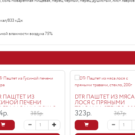
, соль поваренная пищевая, перец черный, перец душистый, лист лавров
ккал/833 кДж
ельной влажности воздуха 75%
R ПАШТЕТ ИЗ
DTR ПАШТЕТ ИЗ МЯСА
СИНОЙ ПЕЧЕНИ
ЛОСЯ С ПРЯНЫМИ
АГРА "ФРАНЦУЗСКАЯ
ТРАВАМИ, СТЕКЛО, 20
4
р.
323
р.
385р.
367р.
ССИКА", Ж/Б, 200Г