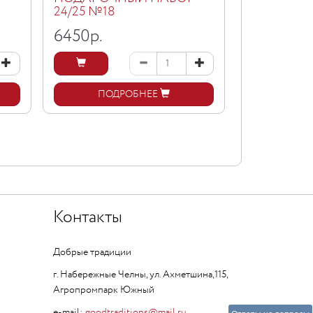
24/25 №18
25/26 №12
6450
р.
1850
р.
ПОДРОБНЕЕ
ПОД
Контакты
Добрые традиции
г. Набережные Челны, ул. Ахметшина,115,
Агропромпарк Южный
e-mail:
goodtraditions@mail.ru