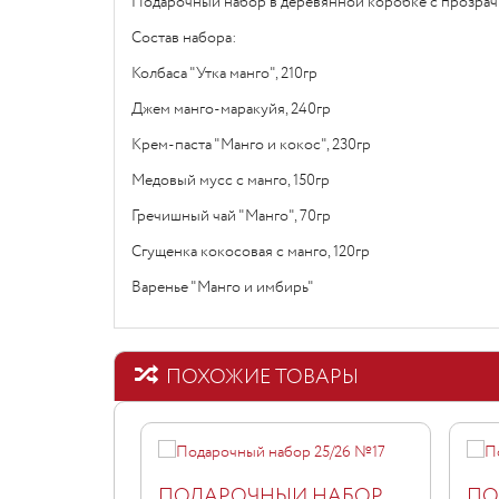
Подарочный набор в деревянной коробке с прозрач
Состав набора:
Колбаса "Утка манго", 210гр
Джем манго-маракуйя, 240гр
Крем-паста "Манго и кокос", 230гр
Медовый мусс с манго, 150гр
Гречишный чай "Манго", 70гр
Сгущенка кокосовая с манго, 120гр
Варенье "Манго и имбирь"
ПОХОЖИЕ ТОВАРЫ
ПОДАРОЧНЫЙ НАБОР
ПО