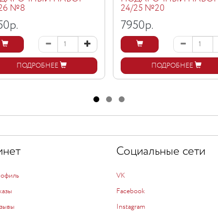
/26 №8
24/25 №20
50
р.
7950
р.
ПОДРОБНЕЕ
ПОДРОБНЕЕ
инет
Социальные сети
рофиль
VK
казы
Facebook
зывы
Instagram