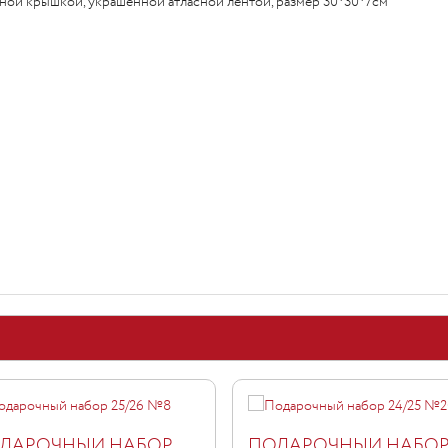
ной крышкой, украшенной атласной лентой, размер 30*30*7см
ДАРОЧНЫЙ НАБОР
ПОДАРОЧНЫЙ НАБО