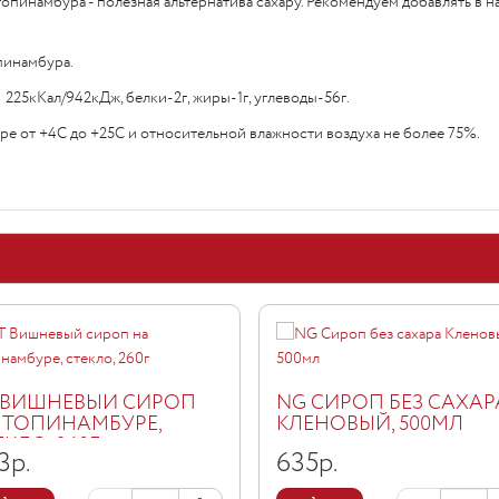
пинамбура - полезная альтернатива сахару. Рекомендуем добавлять в н
пинамбура.
 225кКал/942кДж, белки-2г, жиры-1г, углеводы-56г.
ре от +4С до +25С и относительной влажности воздуха не более 75%.
 ВИШНЕВЫЙ СИРОП
NG СИРОП БЕЗ САХАР
 ТОПИНАМБУРЕ,
КЛЕНОВЫЙ, 500МЛ
ЕКЛО, 260Г
3
р.
635
р.