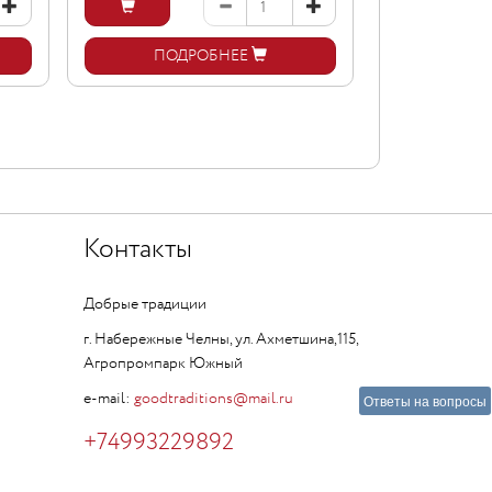
ПОДРОБНЕЕ
ПОД
Контакты
Добрые традиции
г. Набережные Челны, ул. Ахметшина,115,
Агропромпарк Южный
e-mail:
goodtraditions@mail.ru
Ответы на вопросы
+74993229892