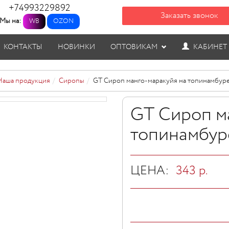
+74993229892
Заказать звонок
Мы на:
WB
OZON
КОНТАКТЫ
НОВИНКИ
ОПТОВИКАМ
КАБИНЕТ
Наша продукция
Сиропы
GT Сироп манго-маракуйя на топинамбуре,
GT Сироп м
топинамбуре
ЦЕНА:
343
р.