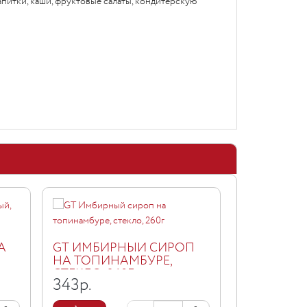
апитки, каши, фруктовые салаты, кондитерскую
А
GT ИМБИРНЫЙ СИРОП
GT СИРОП
НА ТОПИНАМБУРЕ,
МАРАКУЙ
СТЕКЛО, 260Г
ТОПИНАМБ
343
р.
343
р.
260Г