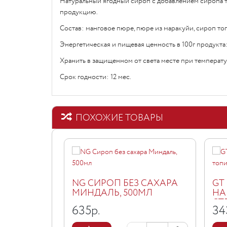
Натуральный ягодный сироп с добавлением сиропа то
продукцию.
Состав: манговое пюре, пюре из маракуйи, сироп то
Энергетическая и пищевая ценность в 100г продукта:
Хранить в защищенном от света месте при температу
Срок годности: 12 мес.
ПОХОЖИЕ ТОВАРЫ
NG СИРОП БЕЗ САХАРА
GT
МИНДАЛЬ, 500МЛ
НА
СТ
635
р.
34