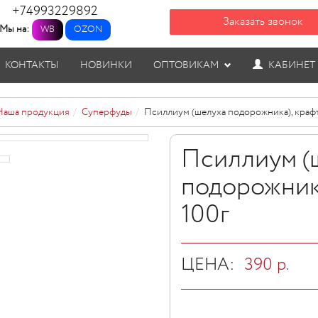
+74993229892
Заказать звонок
Мы на:
WB
OZON
КОНТАКТЫ
НОВИНКИ
ОПТОВИКАМ
КАБИНЕТ
Наша продукция
Суперфуды
Псиллиум (шелуха подорожника), крафт
Псиллиум (
подорожника
100г
ЦЕНА:
390
р.