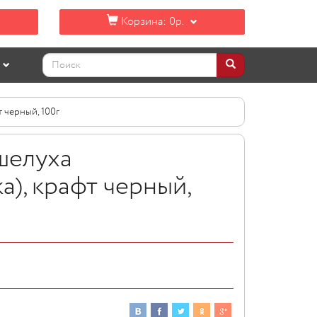
Корзина:
0р.
 черный, 100г
шелуха
), крафт черный,