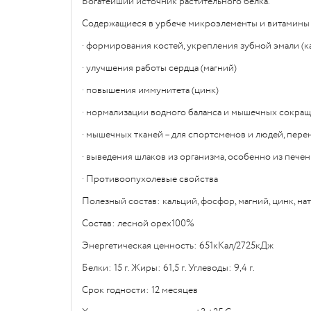
Богатейший источник растительного белка.
Содержащиеся в урбече микроэлементы и витамины 
· формирования костей, укрепления зубной эмали (к
· улучшения работы сердца (магний)
· повышения иммунитета (цинк)
· нормализации водного баланса и мышечных сокращ
· мышечных тканей – для спортсменов и людей, пере
· выведения шлаков из организма, особенно из печен
· Противоопухолевые свойства
Полезный состав: кальций, фосфор, магний, цинк, нат
Состав: лесной орех100%
Энергетическая ценность: 651кКал/2725кДж
Белки: 15 г. Жиры: 61,5 г. Углеводы: 9,4 г.
Срок годности: 12 месяцев