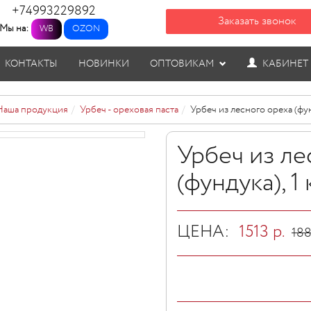
+74993229892
Заказать звонок
Мы на:
WB
OZON
КОНТАКТЫ
НОВИНКИ
ОПТОВИКАМ
КАБИНЕТ
Наша продукция
Урбеч - ореховая паста
Урбеч из лесного ореха (фунд
Урбеч из ле
(фундука), 1 
ЦЕНА:
1513
р.
18