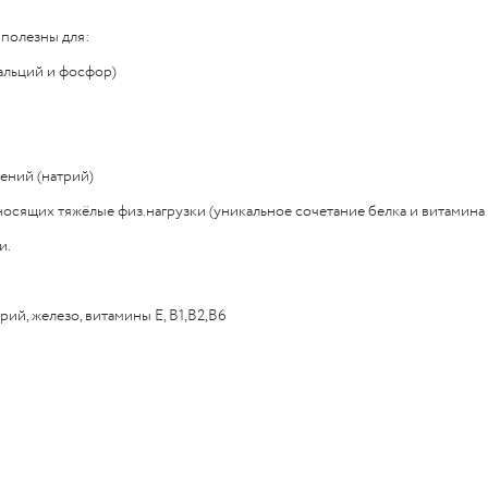
полезны для:
альций и фосфор)
ений (натрий)
носящих тяжёлые физ.нагрузки (уникальное сочетание белка и витамина 
и.
рий, железо, витамины Е, В1,В2,В6