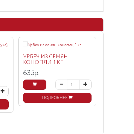
УРБЕЧ ИЗ СЕМЯН
УРБЕЧ ИЗ
КОНОПЛИ, 1 КГ
СЕМЕЧЕК, 
Г
635
р.
415
р.
ПОДРОБНЕЕ
ПОД