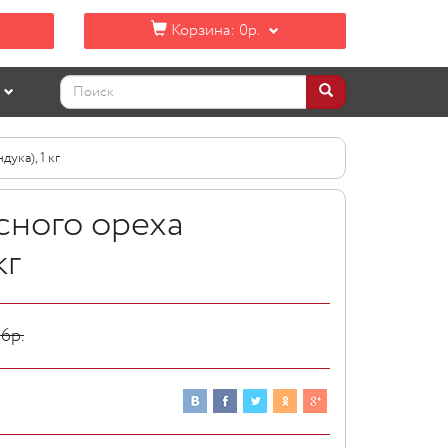
Корзина:
0р.
ука), 1 кг
сного ореха
кг
86
р.