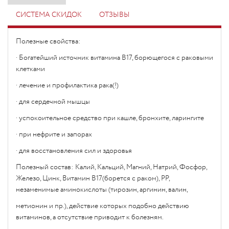
СИСТЕМА СКИДОК
ОТЗЫВЫ
Полезные свойства:
· Богатейший источник витамина В17, борющегося с раковыми
клетками
· лечение и профилактика рака(!)
· для сердечной мышцы
· успокоительное средство при кашле, бронхите, ларингите
· при нефрите и запорах
· для восстановления сил и здоровья
Полезный состав: Калий, Кальций, Магний, Натрий, Фосфор,
Железо, Цинк, Витамин В17(борется с раком), PP,
незаменимые аминокислоты (тирозин, аргинин, валин,
метионин и пр.), действие которых подобно действию
витаминов, а отсутствие приводит к болезням.