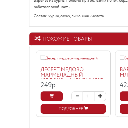
Варенье из хурмы полезно при болезнях почек, сер
работоспособность.
Состав: хурма, сахар, лимонная кислота
ПОХОЖИЕ ТОВАРЫ
ДЕСЕРТ МЕДОВО-
ВА
МАРМЕЛАДНЫЙ
МЛ
"ЯБЛОКО+ИМБИРЬ", 150Г
249
р.
42
ПОДРОБНЕЕ