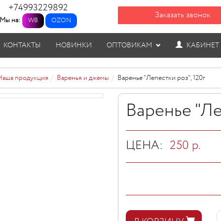
+74993229892
Заказать звонок
Мы на:
WB
OZON
КОНТАКТЫ
НОВИНКИ
ОПТОВИКАМ
КАБИНЕТ
Наша продукция
Варенья и джемы
Варенье "Лепестки роз", 120г
Варенье "Ле
ЦЕНА:
250
р.