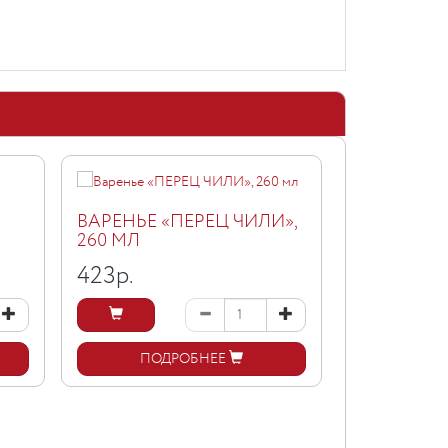
ВАРЕНЬЕ «ПЕРЕЦ ЧИЛИ»,
260 МЛ
NG ДЖЕМ
НИЗКОКА
423
р.
АБРИКОС-
379
р.
240Г
ПОДРОБНЕЕ
ПОД