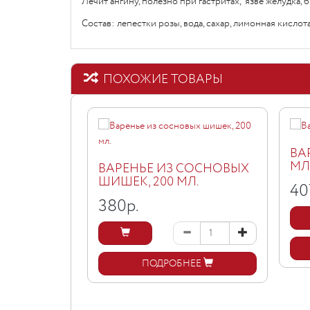
Лечит ангину, полезно при гастритах, язве желудка, 
Состав: лепестки розы, вода, сахар, лимонная кислота
ПОХОЖИЕ ТОВАРЫ
ВА
МЛ
ВАРЕНЬЕ ИЗ СОСНОВЫХ
ШИШЕК, 200 МЛ.
40
380
р.
ПОДРОБНЕЕ