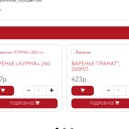
бронхитах, улучшает сон
.
РЕНЬЕ «ХУРМА», 260
ВАРЕНЬЕ "ГРАНАТ",
260МЛ
7
р.
423
р.
ПОДРОБНЕЕ
ПОДРОБНЕЕ