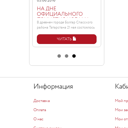
03.06.2016
НСКИЙ
НА ДНЕ
КОНКУРС
ОФИЦИАЛЬНОГО
НАЯ
ПРИНЯТИЯ ИСЛАМА
ке состоялся
В древнем городе Болгар Спасского
РКА"
ВОЛЖСКОЙ
I
района Татарстана 21 мая состоялось
БУЛГАРИЕЙ.
...
ЧИТАТЬ
Информация
Каб
Доставка
Мой п
Оплата
Мои за
О нас
Мои от