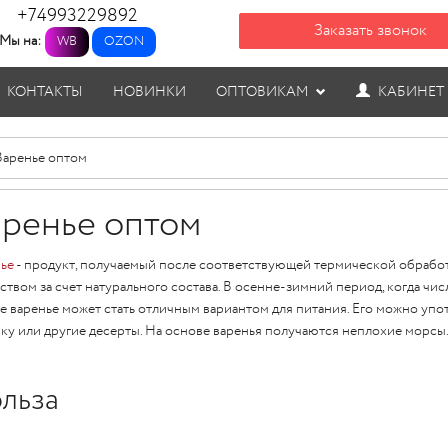
+74993229892
Заказать звонок
Мы на:
WB
OZON
КОНТАКТЫ
НОВИНКИ
ОПТОВИКАМ
КАБИНЕТ
Варенье оптом
ренье оптом
ье
- продукт, получаемый после соответствующей термической обработ
ством за счет натурального состава. В осенне-зимний период, когда чи
е варенье может стать отличным вариантом для питания. Его можно употр
ку или другие десерты. На основе варенья получаются неплохие морсы
льза