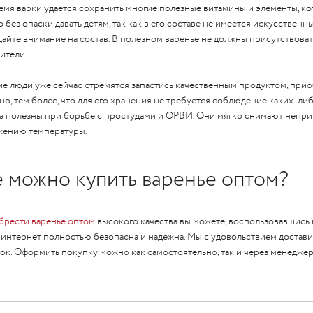
емя варки удается сохранить многие полезные витамины и элементы, кот
 без опаски давать детям, так как в его составе не имеется искусствен
айте внимание на состав. В полезном варенье не должны присутствоват
тители.
е люди уже сейчас стремятся запастись качественным продуктом, приоб
но, тем более, что для его хранения не требуется соблюдение каких-л
а полезны при борьбе с простудами и
ОРВИ
. Они мягко снимают непр
ению температуры.
е можно купить варенье оптом?
рести варенье оптом
высокого качества вы можете, воспользовавшись
 интернет полностью безопасна и надежна. Мы с удовольствием достави
ок. Оформить покупку можно как самостоятельно, так и через менедже