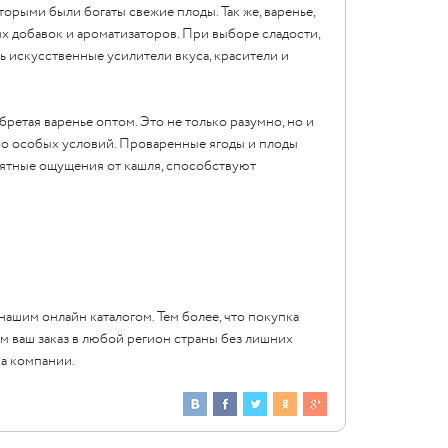
орыми были богаты свежие плоды. Так же, варенье,
ных добавок и ароматизаторов. При выборе сладости,
ь искусственные усилители вкуса, красители и
ретая варенье оптом. Это не только разумно, но и
ибо особых условий. Проваренные ягоды и плоды
иятные ощущения от кашля, способствуют
 нашим
онлайн
каталогом. Тем более, что покупка
м ваш заказ в любой регион страны без лишних
ра компании.