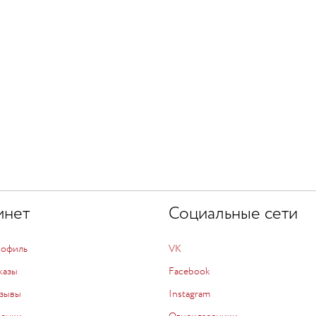
инет
Социальные сети
рофиль
VK
казы
Facebook
зывы
Instagram